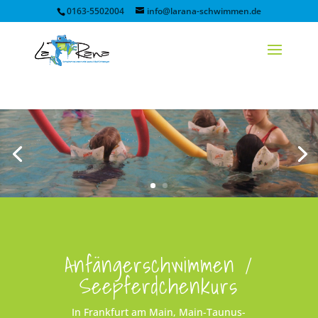
0163-5502004
info@larana-schwimmen.de
Anfängerschwimmen /
Seepferdchenkurs
In Frankfurt am Main, Main-Taunus-