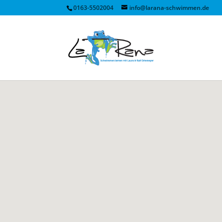
0163-5502004
info@larana-schwimmen.de